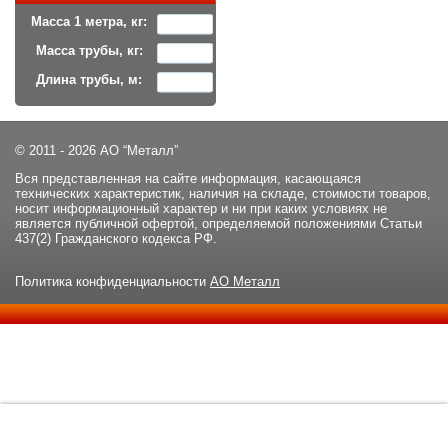
Масса 1 метра, кг:
Масса трубы, кг:
Длина трубы, м:
© 2011 - 2026 АО “Металл”
Вся представленная на сайте информация, касающаяся
технических характеристик, наличия на складе, стоимости товаров,
носит информационный характер и ни при каких условиях не
является публичной офертой, определяемой положениями Статьи
437(2) Гражданского кодекса РФ.
Политика конфиденциальности
АО Металл
Данный сайт использует файлы cookie и прочие похожие
ОК
технологии. В том числе, мы обрабатываем Ваш IP-адрес для
определения региона местоположения. Используя данный сайт,