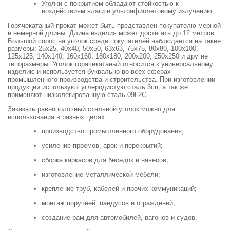
Уголки с покрытием обладают стойкостью к
воздействиям влаги и ультрафиолетовому излучению.
Горячекатаный прокат может быть представлен покупателю мерной
и немерной длины. Длина изделия может достигать до 12 метров.
Большой спрос на уголок среди покупателей наблюдается на такие
размеры: 25х25, 40х40, 50х50, 63х63, 75х75, 80х80, 100х100,
125х125, 140х140, 160х160, 180х180, 200х200, 250х250 и другие
типоразмеры. Уголок горячекатаный относится к универсальному
изделию и используется буквально во всех сферах
промышленного производства и строительства. При изготовлении
продукции используют углеродистую сталь 3сп, а так же
применяют низколегированную сталь 09Г2С.
Заказать равнополочный стальной уголок можно для
использования в разных целях:
производство промышленного оборудования;
усиление проемов, арок и перекрытий;
сборка каркасов для беседок и навесов;
изготовление металлической мебели;
крепление труб, кабелей и прочих коммуникаций;
монтаж поручней, пандусов и ограждений;
создание рам для автомобилей, вагонов и судов.