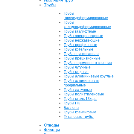
Изоляция труб
Трубы
Трубы
горячедеформированные
Трубы
холоднодеформированные
Трубы газлифтные
Трубы электросварные
Трубы нержавеющие
Трубы профильные
Трубы котельные
Труба оцинкованная
Трубы прецизионные
Труба переменного сечения
Трубы чугунные
Трубы медные
Трубы алюминиевые круглые
Трубы алюминиевые
профильные
Трубы латунные
Трубы полиэтиленовые
Трубы сталь 13хфа
Трубы НКТ
Баллоны
Трубы крекинговые
Титановые трубы
Отводы
Фланцы