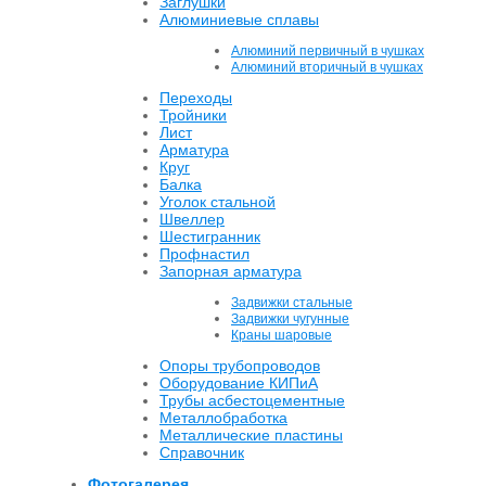
Заглушки
Алюминиевые сплавы
Алюминий первичный в чушках
Алюминий вторичный в чушках
Переходы
Тройники
Лист
Арматура
Круг
Балка
Уголок стальной
Швеллер
Шестигранник
Профнастил
Запорная арматура
Задвижки стальные
Задвижки чугунные
Краны шаровые
Опоры трубопроводов
Оборудование КИПиА
Трубы асбестоцементные
Металлобработка
Металлические пластины
Справочник
Фотогалерея