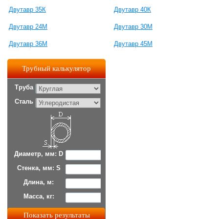
Двутавр 35К
Двутавр 40К
Двутавр 24М
Двутавр 30М
Двутавр 36М
Двутавр 45М
Трубный калькулятор
Труба
Сталь
Диаметр, мм: D
Стенка, мм: S
Длина, м:
Масса, кг: