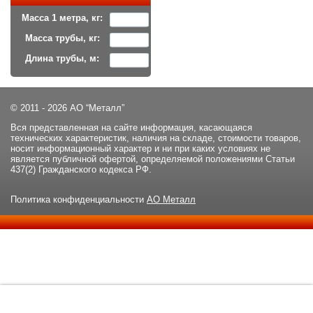
Масса 1 метра, кг:
Масса трубы, кг:
Длина трубы, м:
© 2011 - 2026 АО “Металл”
Вся представленная на сайте информация, касающаяся
технических характеристик, наличия на складе, стоимости товаров,
носит информационный характер и ни при каких условиях не
является публичной офертой, определяемой положениями Статьи
437(2) Гражданского кодекса РФ.
Политика конфиденциальности
АО Металл
Данный сайт использует файлы cookie и прочие похожие
ОК
технологии. В том числе, мы обрабатываем Ваш IP-адрес для