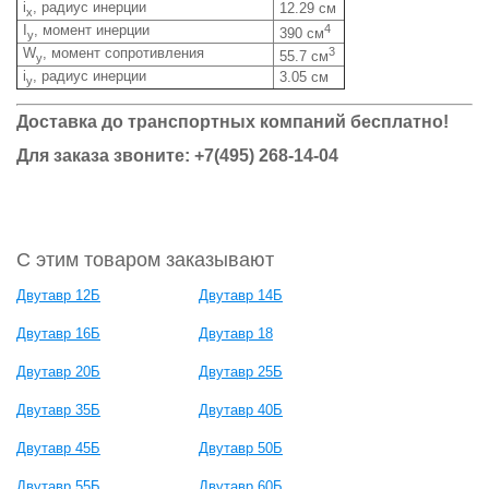
i
, радиус инерции
12.29 см
x
I
, момент инерции
4
390 см
y
W
, момент сопротивления
3
55.7 см
y
i
, радиус инерции
3.05 см
y
Доставка до транспортных компаний бесплатно!
Для заказа звоните: +7(495) 268-14-04
С этим товаром заказывают
Двутавр 12Б
Двутавр 14Б
Двутавр 16Б
Двутавр 18
Двутавр 20Б
Двутавр 25Б
Двутавр 35Б
Двутавр 40Б
Двутавр 45Б
Двутавр 50Б
Двутавр 55Б
Двутавр 60Б