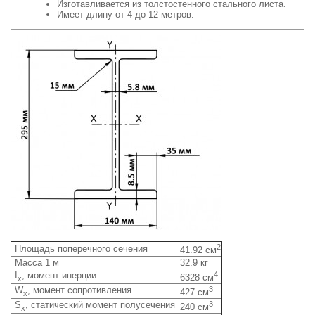
Изготавливается из толстостенного стального листа.
Имеет длину от 4 до 12 метров.
2
Площадь поперечного сечения
41.92 см
Масса 1 м
32.9 кг
I
, момент инерции
4
6328 см
x
W
, момент сопротивления
3
427 см
x
S
, статический момент полусечения
3
240 см
x