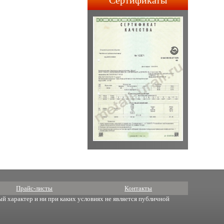
Сертификаты
строительства АПЛ 4-го и
5-го поколений.
Прайс-листы
Контакты
й характер и ни при каких условиях не является публичной