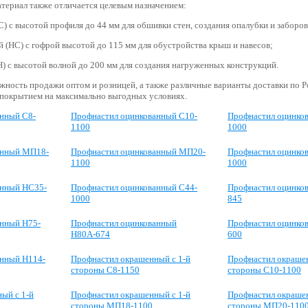
териал также отличается целевым назначением:
С) с высотой профиля до 44 мм для обшивки стен, создания опалубки и заборов
 (НС) с гофрой высотой до 115 мм для обустройства крыш и навесов;
) с высотой волной до 200 мм для создания нагруженных конструкций.
жность продажи оптом и розницей, а также различные варианты доставки по Р
-покрытием на максимально выгодных условиях.
нный С8-
Профнастил оцинкованный С10-
Профнастил оцинко
1100
1000
анный МП18-
Профнастил оцинкованный МП20-
Профнастил оцинко
1100
1000
анный НС35-
Профнастил оцинкованный С44-
Профнастил оцинко
1000
845
нный Н75-
Профнастил оцинкованный
Профнастил оцинко
Н80А-674
600
анный Н114-
Профнастил окрашенный с 1-й
Профнастил окрашен
стороны С8-1150
стороны С10-1100
ый с 1-й
Профнастил окрашенный с 1-й
Профнастил окрашен
стороны МП18-1100
стороны МП20-110