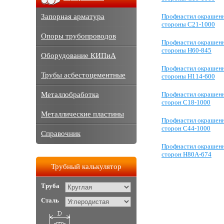
Запорная арматура
Профнастил окрашенн
стороны C21-1000
Опоры трубопроводов
Профнастил окрашенн
стороны Н60-845
Оборудование КИПиА
Профнастил окрашенн
Трубы асбестоцементные
стороны Н114-600
Металлобработка
Профнастил окрашенн
сторон С18-1000
Металлические пластины
Профнастил окрашенн
сторон С44-1000
Справочник
Профнастил окрашенн
сторон Н80А-674
Трубный калькулятор
Труба
Сталь