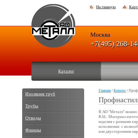
На главную
Карт
Москва
+7(495) 268-14
Каталог
Главная
/
Каталог
/ Проф
Изоляция труб
Профнастил
Трубы
В АО "Металл" можно 
RAL. Материал изгото
Отводы
изделия с разными ха
исполнении: с волноо
Фланцы
или двусторонним ок