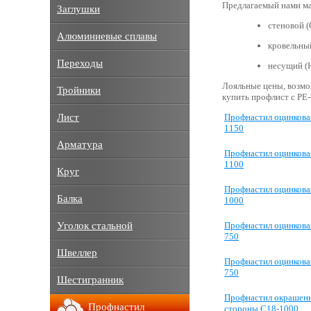
Предлагаемый нами ма
Заглушки
стеновой (
Алюминиевые сплавы
кровельный
Переходы
несущий (Н
Лояльные цены, возмо
Тройники
купить профлист с РЕ
Лист
Профнастил оцинкова
1150
Арматура
Профнастил оцинков
1100
Круг
Профнастил оцинков
Балка
1000
Уголок стальной
Профнастил оцинкова
750
Швеллер
Профнастил оцинков
750
Шестигранник
Профнастил окрашенн
Профнастил
стороны С18-1000