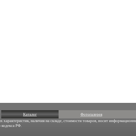
Каталог
Фотогалерея
х характеристик, наличия на складе, стоимости товаров, носит информационны
 кодекса РФ.