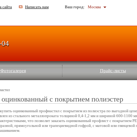
а сайта
Написать нам
Ваш город:
Москва
-04
Фотогалерея
Прайс-листы
настил
 оцинкованный с покрытием полиэстер
купить оцинкованный профнастил с покрытием из полиэстра по выгодной цене
влен из стального металлопроката толщиной 0,4-1,2 мм и шириной 600-1100 мм
рактеристиками, что позволит заказать оцинкованный профлист с покрытием 
бразной, прямоугольной или трапециевидной гофрой, с матовой или глянцевой 
рашиванием.