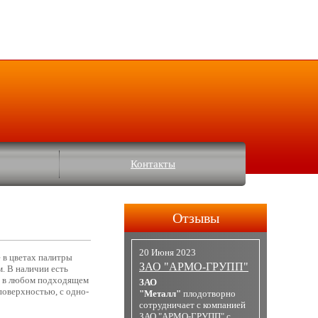
Контакты
Отзывы
20 Июня 2023
 в цветах палитры
ЗАО "АРМО-ГРУПП"
. В наличии есть
РЕ в любом подходящем
ЗАО
поверхностью, с одно-
"Металл"
плодотворно
сотрудничает с компанией
ЗАО "АРМО-ГРУПП" с