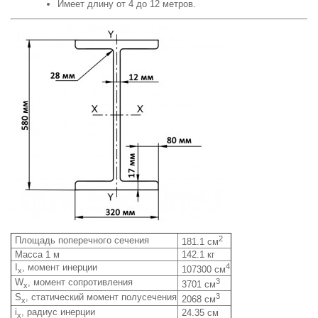
Имеет длину от 4 до 12 метров.
2
Площадь поперечного сечения
181.1 см
Масса 1 м
142.1 кг
I
, момент инерции
4
107300 см
x
W
, момент сопротивления
3
3701 см
x
S
, статический момент полусечения
3
2068 см
x
i
, радиус инерции
24.35 см
x