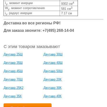
I
, момент инерции
4
9302 см
y
W
, момент сопротивления
3
581 см
y
i
, радиус инерции
7.17 см
y
Доставка во все регионы РФ!
Для заказа звоните: +7(495) 268-14-04
С этим товаром заказывают
Двутавр 25Ш
Двутавр 30Ш
Двутавр 35Ш
Двутавр 40Ш
Двутавр 45Ш
Двутавр 50Ш
Двутавр 70Ш
Двутавр 20К
Двутавр 25К2
Двутавр 30К
Двутавр 35К
Двутавр 40К