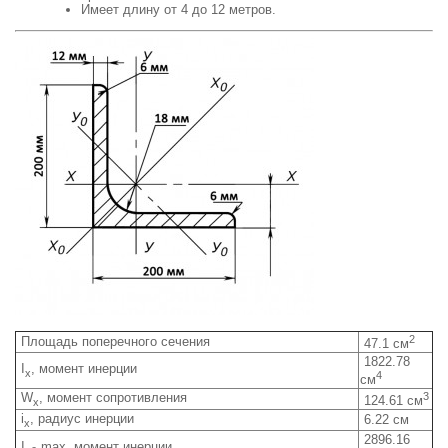
Имеет длину от 4 до 12 метров.
2
Площадь поперечного сечения
47.1 см
1822.78
I
, момент инерции
x
4
см
W
, момент сопротивления
3
124.61 см
x
i
, радиус инерции
6.22 см
x
2896.16
I
max, момент инерции