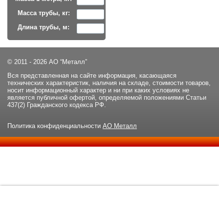
Масса трубы, кг:
Длина трубы, м:
© 2011 - 2026 АО “Металл”
Вся представленная на сайте информация, касающаяся
технических характеристик, наличия на складе, стоимости товаров,
носит информационный характер и ни при каких условиях не
является публичной офертой, определяемой положениями Статьи
437(2) Гражданского кодекса РФ.
Политика конфиденциальности
АО Металл
Данный сайт использует файлы cookie и прочие похожие
ОК
технологии. В том числе, мы обрабатываем Ваш IP-адрес для
определения региона местоположения. Используя данный сайт,
вы подтверждаете свое согласие с
политикой
конфиденциальности
сайта.