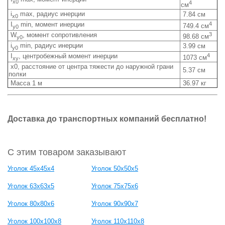
x0
4
см
i
max, радиус инерции
7.84 см
x0
I
min, момент инерции
4
749.4 см
y0
W
, момент сопротивления
3
98.68 см
y0
i
min, радиус инерции
3.99 см
y0
I
, центробежный момент инерции
4
1073 см
xy
x0, расстояние от центра тяжести до наружной грани
5.37 см
полки
Масса 1 м
36.97 кг
Доставка до транспортных компаний бесплатно!
С этим товаром заказывают
Уголок 45х45х4
Уголок 50х50х5
Уголок 63х63х5
Уголок 75х75х6
Уголок 80х80х6
Уголок 90х90х7
Уголок 100х100х8
Уголок 110х110х8