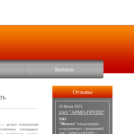
Контакты
Отзывы
ть
20 Июня 2023
ЗАО "АРМО-ГРУПП"
ЗАО
"Металл"
плодотворно
а с целью повышения
сотрудничает с компанией
ственных площадках
ЗАО "АРМО-ГРУПП" с
ка дробления, сушки,