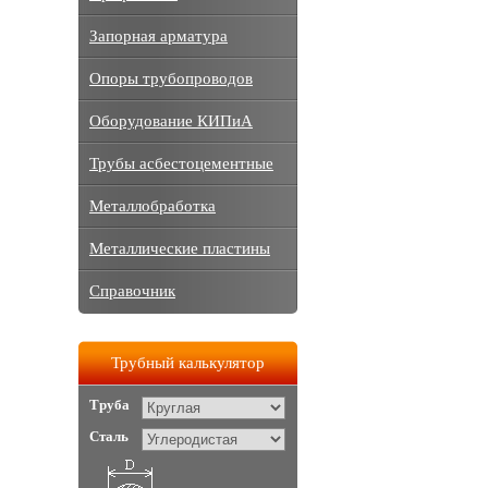
Запорная арматура
Опоры трубопроводов
Оборудование КИПиА
Трубы асбестоцементные
Металлобработка
Металлические пластины
Справочник
Трубный калькулятор
Труба
Сталь