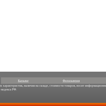
Каталог
Фотогалерея
х характеристик, наличия на складе, стоимости товаров, носит информационны
 кодекса РФ.