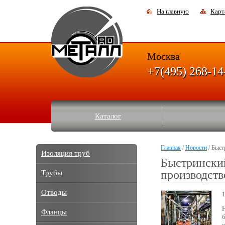
На главную
Карт
Москва
+7(495) 268-14
Каталог
Главная
/
Новости
/ Быст
Изоляция труб
Быстрински
производств
Трубы
Отводы
Фланцы