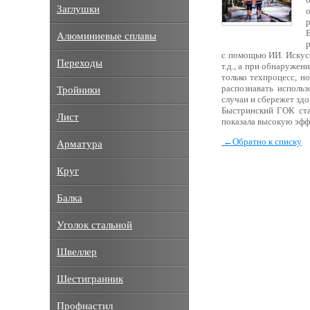
Заглушки
Алюминиевые сплавы
с помощью ИИ. Искусс
Переходы
т.д., а при обнаруже
только техпроцесс, н
распознавать исполь
Тройники
случаи и сбережет зд
Быстринский ГОК ста
Лист
показала высокую эфф
←
Обратно к списку
Арматура
Круг
Балка
Уголок стальной
Швеллер
Шестигранник
Профнастил