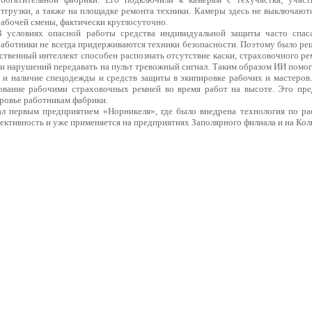
отгрузки, а также на площадке ремонта техники. Камеры здесь не выключают
рабочей смены, фактически круглосуточно.
В условиях опасной работы средства индивидуальной защиты часто спас
работники не всегда придерживаются техники безопасности. Поэтому было ре
твенный интеллект способен распознать отсутствие каски, страховочного ре
нии нарушений передавать на пульт тревожный сигнал. Таким образом ИИ помог
о и наличие спецодежды и средств защиты в экипировке рабочих и мастеров
зование рабочими страховочных ремней во время работ на высоте. Это пре
оровье работникам фабрики.
л первым предприятием «Норникеля», где было внедрена технология по ра
ективность и уже применяется на предприятиях Заполярного филиала и на Ко