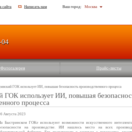
а сайта
Написать нам
Ваш город:
Москва
-04
Фотогалерея
Прайс-листы
ринский ГОК использует ИИ, повышая безопасность производственного процесса
й ГОК использует ИИ, повышая безопаснос
енного процесса
16 Августа 2023
На Быстринском ГОКе используют возможности искусственного интеллект
безопасности на производстве. ИИ нашлось место на всех производ
обогатительной фабрики. Его подключили к камерам с техучастка, участ