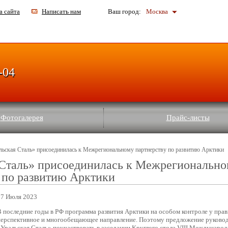
а сайта
Написать нам
Ваш город:
Москва
-04
Фотогалерея
Прайс-листы
льская Сталь» присоединилась к Межрегиональному партнерству по развитию Арктики
 Сталь» присоединилась к Межрегиональн
 по развитию Арктики
17 Июля 2023
В последние годы в РФ программа развития Арктики на особом контроле у прав
перспективное и многообещающее направление. Поэтому предложение руковод
«Уральская Сталь» поучаствовать в заседании Круглого стола VIII Междунаро