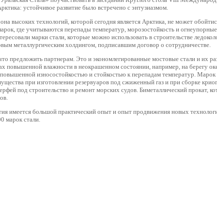
Арктика: устойчивое развитие было встречено с энтузиазмом.
Зона высоких технологий, которой сегодня является Арктика, не может обойтис
марок, где учитываются перепады температур, морозостойкость и огнеупорные 
ересовали марки стали, которые можно использовать в строительстве ледоколо
рвым металлургическим холдингом, подписавшим договор о сотрудничестве.
 что предложить партнерам. Это и экономлегированные мостовые стали и их ра
ах повышенной влажности в неокрашенном состоянии, например, на берегу оке
 повышенной износостойкостью и стойкостью к перепадам температур. Маро
щества при изготовлении резервуаров под сжиженный газ и при сборке крио
верфей под строительство и ремонт морских судов. Биметаллический прокат, к
ов.
тия имеется большой практический опыт и опыт продвижения новых технологи
0 марок стали.