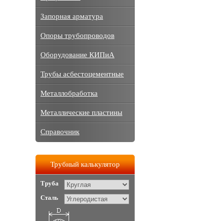
Запорная арматура
Опоры трубопроводов
Оборудование КИПиА
Трубы асбестоцементные
Металлобработка
Металлические пластины
Справочник
Трубный калькулятор
Труба
Сталь