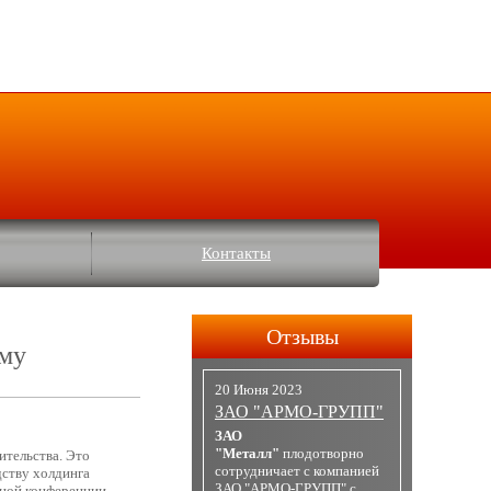
Контакты
Отзывы
ому
20 Июня 2023
ЗАО "АРМО-ГРУПП"
ЗАО
"Металл"
плодотворно
ительства. Это
сотрудничает с компанией
ству холдинга
ЗАО "АРМО-ГРУПП" с
дной конференции