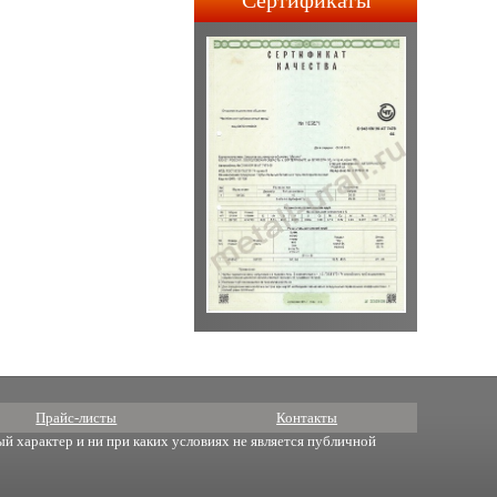
Сертификаты
строительства АПЛ 4-го и
5-го поколений.
Прайс-листы
Контакты
й характер и ни при каких условиях не является публичной