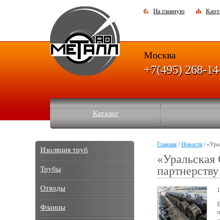
На главную
Карт
Москва
+7(495) 268-14
Каталог
Главная
/
Новости
/ «Ура
Изоляция труб
«Уральская
партнерству
Трубы
Отводы
Фланцы