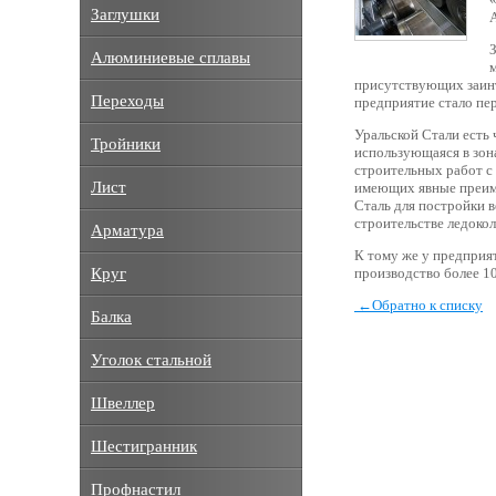
Заглушки
Алюминиевые сплавы
присутствующих заинт
Переходы
предприятие стало пе
Уральской Стали есть
Тройники
использующаяся в зон
строительных работ с
Лист
имеющих явные преиму
Сталь для постройки 
строительстве ледокол
Арматура
К тому же у предприя
Круг
производство более 10
←
Обратно к списку
Балка
Уголок стальной
Швеллер
Шестигранник
Профнастил