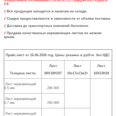
определяемой положениями Статьи 437(2) Гражданского кодекса
РФ.
√
Вся продукция находится в наличии на складе.
√
Скидки предоставляются в зависимости от объема поставки.
√
Доставка до транспортных компаний бесплатно.
√
Продажа качественных нержавеющих листов по низким
ценам.
Прайс-лист от 16.06
.2026
год.
Цены указаны в руб/тн. без НДС.
Лист
Лист
Лист
Толщина
листа:
08Х18Н10Т
10х17н13м2т
10Х23Н18
Лист нержавеющий
0,5 мм.
286 000
Лист нержавеющий
0,7 мм.
290 000
Лист нержавеющий