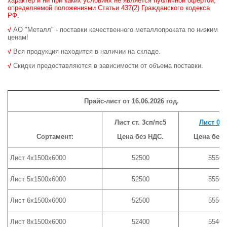
характер и ни при каких условиях не является публичной офертой,
определяемой положениями Статьи 437(2) Гражданского кодекса
РФ.
√
АО "Металл" - поставки качественного металлопроката по низким
ценам!
√
Вся продукция находится в наличии на складе.
√
Скидки предоставляются в зависимости от объема поставки.
Прайс-лист от 16
.06.2026
год.
Лист ст. 3сп/пс5
Лист 09
Сортамент:
Цена без НДС.
Цена без 
Лист 4х1500х6000
52500
55500
Лист 5х1500х6000
52500
55500
Лист 6х1500х6000
52500
55500
Лист 8х1500х6000
52400
55400