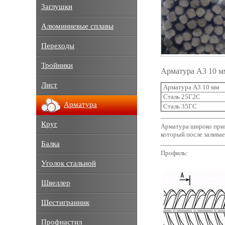
Заглушки
Алюминиевые сплавы
Переходы
Тройники
Арматура А3 10 м
Лист
Арматура А3 10 мм
Сталь 25Г2С
Арматура
Сталь 35ГС
Круг
Арматура широко прим
который после залива
Балка
Профиль:
Уголок стальной
Швеллер
Шестигранник
Профнастил