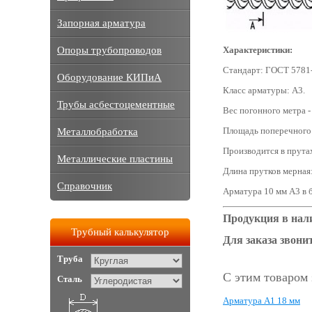
Запорная арматура
Опоры трубопроводов
Характеристики:
Стандарт: ГОСТ 5781-
Оборудование КИПиА
Класс арматуры: А3.
Трубы асбестоцементные
Вес погонного метра - 
Площадь поперечного с
Металлобработка
Производится в прутах
Металлические пластины
Длина прутков мерная:
Справочник
Арматура 10 мм А3 в б
Продукция в нал
Трубный калькулятор
Для заказа звонит
Труба
С этим товаром
Сталь
Арматура А1 18 мм