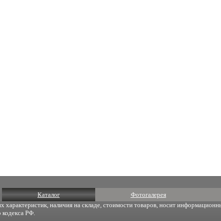
Каталог
Фотогалерея
х характеристик, наличия на складе, стоимости товаров, носит информационны
 кодекса РФ.