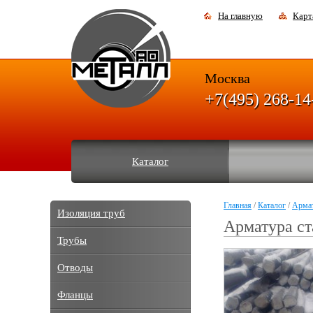
На главную
Карт
Москва
+7(495) 268-14
Каталог
Главная
/
Каталог
/
Арма
Изоляция труб
Арматура ст
Трубы
Отводы
Фланцы