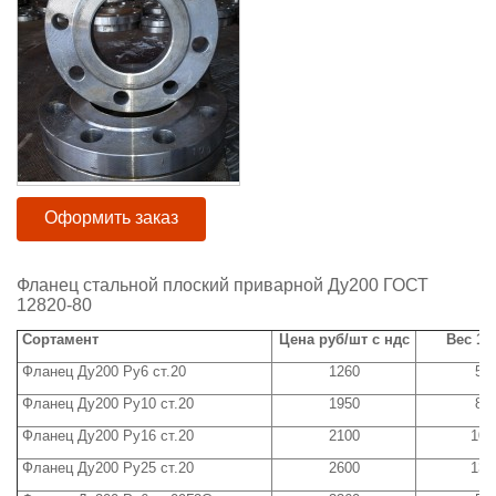
Оформить заказ
Фланец стальной плоский приварной Ду200 ГОСТ
12820-80
Сортамент
Цена руб/шт с ндс
Вес 1 ш
Фланец Ду200 Ру6 ст.20
1260
5,8
Фланец Ду200 Ру10 ст.20
1950
8,0
Фланец Ду200 Ру16 ст.20
2100
10,
Фланец Ду200 Ру25 ст.20
2600
13,