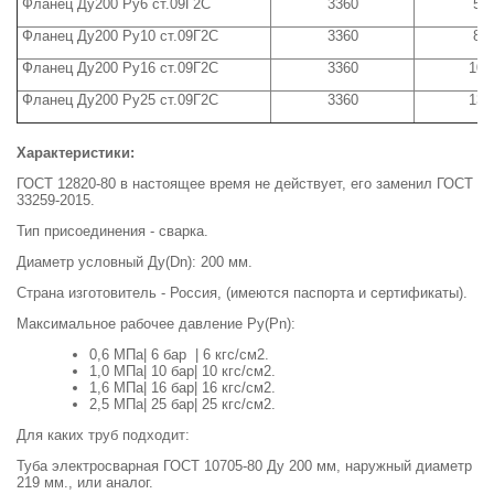
Фланец Ду200 Ру6 ст.09Г2С
3360
5,8
Фланец Ду200 Ру10 ст.09Г2С
3360
8,0
Фланец Ду200 Ру16 ст.09Г2С
3360
10,
Фланец Ду200 Ру25 ст.09Г2С
3360
13,
Характеристики:
ГОСТ 12820-80 в настоящее время не действует, его заменил ГОСТ
33259-2015.
Тип присоединения - сварка.
Диаметр условный Ду(Dn): 200 мм.
Страна изготовитель - Россия, (имеются паспорта и сертификаты).
Максимальное рабочее давление Ру(Pn):
0,6 МПа| 6 бар | 6 кгс/см2.
1,0 МПа| 10 бар| 10 кгс/см2.
1,6 МПа| 16 бар| 16 кгс/см2.
2,5 МПа| 25 бар| 25 кгс/см2.
Для каких труб подходит:
Туба электросварная ГОСТ 10705-80 Ду 200 мм, наружный диаметр
219 мм., или аналог.