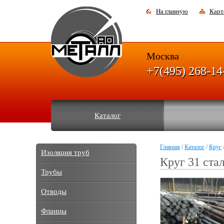
На главную
Карт
Москва
+7(495) 268-14
Каталог
Главная
/
Каталог
/
Круг
Изоляция труб
Круг 31 ста
Трубы
Отводы
Фланцы