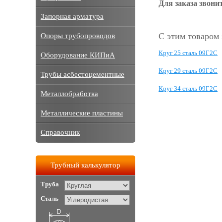
Для заказа звонит
Запорная арматура
С этим товаром
Опоры трубопроводов
Круг 25 сталь 09Г2С
Оборудование КИПиА
Круг 29 сталь 09Г2С
Трубы асбестоцементные
Круг 34 сталь 09Г2С
Металлобработка
Металлические пластины
Справочник
Трубный калькулятор
Труба
Сталь