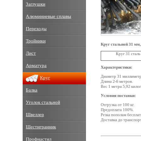
Заглушки
Алюминиевые сплавы
Переходы
Тройники
Круг стальной 31 мм
Лист
Круг 31 стал
Арматура
Характеристики:
Диаметр 31 миллиметр
Круг
Длина 2-6 метров.
Вес 1 метра 5,92 кило
Балка
Условия поставки:
Уголок стальной
Отгрузка от 100 кг.
Предоплата 100%.
Швеллер
Резка пополам бесплат
Доставка до транспор
Шестигранник
Профнастил