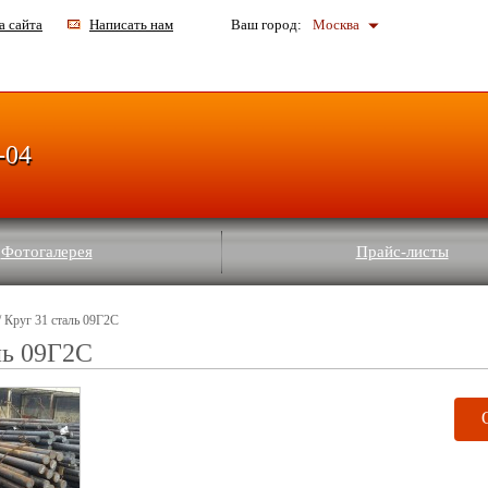
а сайта
Написать нам
Ваш город:
Москва
-04
Фотогалерея
Прайс-листы
/ Круг 31 сталь 09Г2С
ль 09Г2С