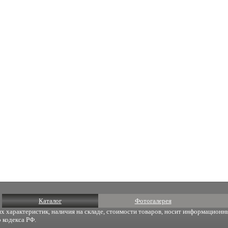
Каталог
Фотогалерея
х характеристик, наличия на складе, стоимости товаров, носит информационны
 кодекса РФ.