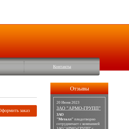
Контакты
Отзывы
20 Июня 2023
ЗАО "АРМО-ГРУПП"
Оформить заказ
ЗАО
"Металл"
плодотворно
сотрудничает с компанией
ЗАО "АРМО-ГРУПП" с