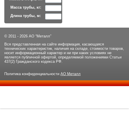
Масса трубы, кг:
Длина трубы, м:
© 2011 - 2026 АО “Металл”
Вся представленная на сайте информация, касающаяся
технических характеристик, наличия на складе, стоимости товаров,
носит информационный характер и ни при каких условиях не
является публичной офертой, определяемой положениями Статьи
437(2) Гражданского кодекса РФ.
Политика конфиденциальности
АО Металл
Данный сайт использует файлы cookie и прочие похожие
ОК
технологии. В том числе, мы обрабатываем Ваш IP-адрес для
определения региона местоположения. Используя данный сайт,
вы подтверждаете свое согласие с
политикой
конфиденциальности
сайта.