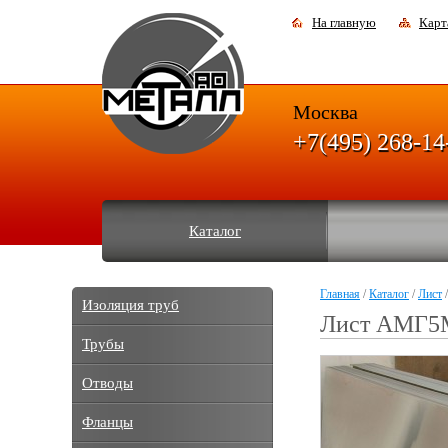
На главную
Карт
Москва
+7(495) 268-14
Каталог
Главная
/
Каталог
/
Лист
/
Изоляция труб
Лист АМГ5М
Трубы
Отводы
Фланцы