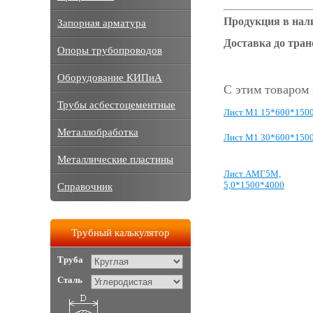
Продукция в нал
Запорная арматура
Доставка до тра
Опоры трубопроводов
Оборудование КИПиА
С этим товаром
Трубы асбестоцементные
Лист М1 15*600*150
Металлобработка
Лист М1 30*600*150
Металлические пластины
Лист АМГ5М,
5,0*1500*4000
Справочник
Трубный калькулятор
Труба
Сталь