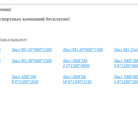
ичии!
нспортных компаний бесплатно!
 заказывают
0
Лист М1 16*600*1500
Лист М1 20*600*1500
Лист М1 25х
0
Лист М1 40*600*1500
Лист АМГ5М,
Лист АМГ5М
2,5*1500*4000
4,0*1500*40
Лист АМГ5М,
Лист АМГ6Б,
Лист АМГ6Б
8,0*1500*1820
10,0*1200*2145
1,0*1200*30