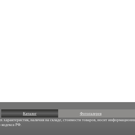
Каталог
Фотогалерея
х характеристик, наличия на складе, стоимости товаров, носит информационны
 кодекса РФ.