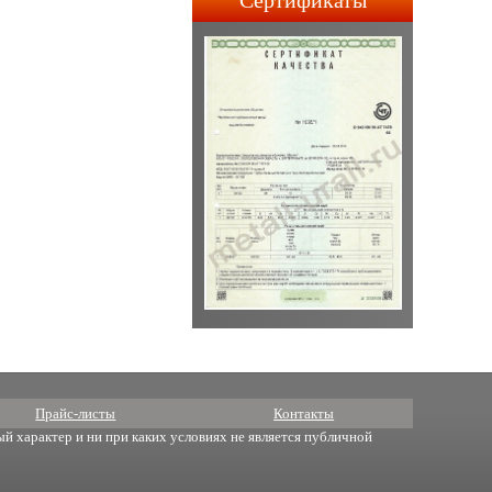
Сертификаты
строительства АПЛ 4-го и
5-го поколений.
Прайс-листы
Контакты
й характер и ни при каких условиях не является публичной