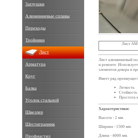
Заглушки
Алюминиевые сплавы
Переходы
Тройники
Лист АМ
Лист
Лист алюминиевый пол
Арматура
и ремонте. Использует
элементов декора и п
Круг
Имеет ряд преимущест
Легкость.
Балка
Стойкость 
Простота 
Уголок стальной
Характеристики:
Швеллер
Высота - 2 мм.
Шестигранник
Ширина - 1500 мм.
Длина - 4000 мм.
Профнастил