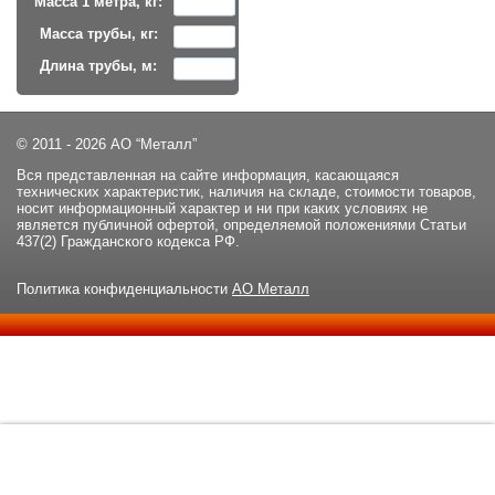
Масса 1 метра, кг:
Масса трубы, кг:
Длина трубы, м:
© 2011 - 2026 АО “Металл”
Вся представленная на сайте информация, касающаяся
технических характеристик, наличия на складе, стоимости товаров,
носит информационный характер и ни при каких условиях не
является публичной офертой, определяемой положениями Статьи
437(2) Гражданского кодекса РФ.
Политика конфиденциальности
АО Металл
Данный сайт использует файлы cookie и прочие похожие
ОК
технологии. В том числе, мы обрабатываем Ваш IP-адрес для
определения региона местоположения. Используя данный сайт,
вы подтверждаете свое согласие с
политикой