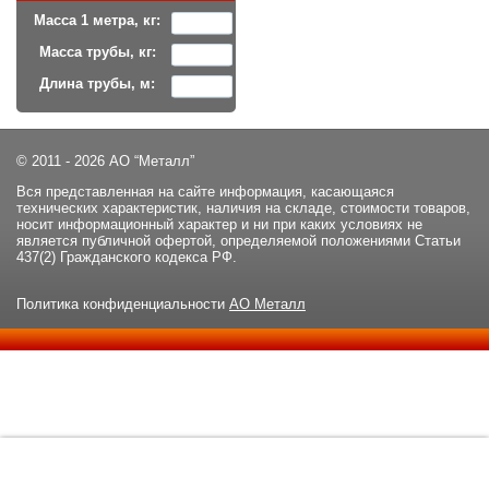
Масса 1 метра, кг:
Масса трубы, кг:
Длина трубы, м:
© 2011 - 2026 АО “Металл”
Вся представленная на сайте информация, касающаяся
технических характеристик, наличия на складе, стоимости товаров,
носит информационный характер и ни при каких условиях не
является публичной офертой, определяемой положениями Статьи
437(2) Гражданского кодекса РФ.
Политика конфиденциальности
АО Металл
Данный сайт использует файлы cookie и прочие похожие
ОК
технологии. В том числе, мы обрабатываем Ваш IP-адрес для
определения региона местоположения. Используя данный сайт,