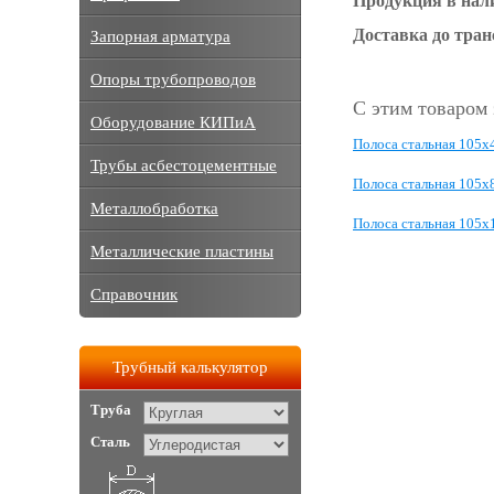
Продукция в нал
Доставка до тра
Запорная арматура
Опоры трубопроводов
С этим товаром
Оборудование КИПиА
Полоса стальная 105x
Трубы асбестоцементные
Полоса стальная 105x
Металлобработка
Полоса стальная 105x
Металлические пластины
Справочник
Трубный калькулятор
Труба
Сталь