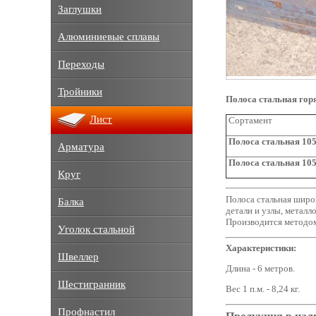
Заглушки
Алюминиевые сплавы
Переходы
Тройники
Полоса стальная гор
Лист
Сортамент
Полоса стальная 105
Арматура
Полоса стальная 105
Круг
Полоса стальная широк
Балка
детали и узлы, металл
Производится методом
Уголок стальной
Характеристики:
Швеллер
Длина - 6 метров.
Шестигранник
Вес 1 п.м. - 8,24 кг.
Профнастил