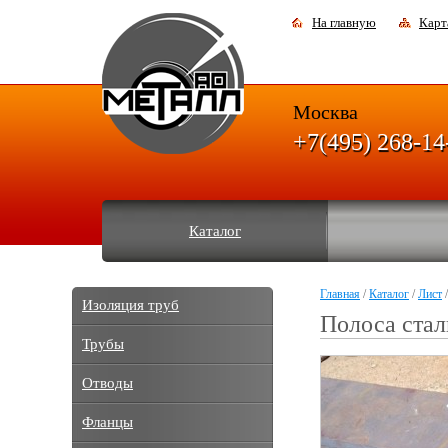
На главную
Карт
Москва
+7(495) 268-14
Каталог
Главная
/
Каталог
/
Лист
/
Изоляция труб
Полоса стал
Трубы
Отводы
Фланцы