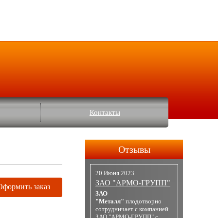
Контакты
Отзывы
20 Июня 2023
ЗАО "АРМО-ГРУПП"
Оформить заказ
ЗАО
"Металл"
плодотворно
сотрудничает с компанией
ЗАО "АРМО-ГРУПП" с