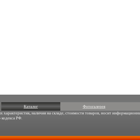
Каталог
Фотогалерея
х характеристик, наличия на складе, стоимости товаров, носит информационны
 кодекса РФ.