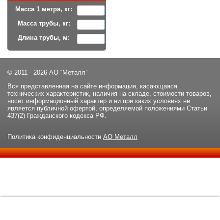
Масса 1 метра, кг:
Масса трубы, кг:
Длина трубы, м:
© 2011 - 2026 АО “Металл”
Вся представленная на сайте информация, касающаяся
технических характеристик, наличия на складе, стоимости товаров,
носит информационный характер и ни при каких условиях не
является публичной офертой, определяемой положениями Статьи
437(2) Гражданского кодекса РФ.
Политика конфиденциальности
АО Металл
Данный сайт использует файлы cookie и прочие похожие
ОК
технологии. В том числе, мы обрабатываем Ваш IP-адрес для
определения региона местоположения. Используя данный сайт,