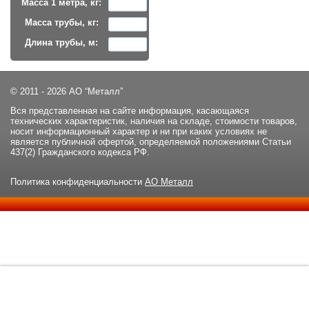
Масса 1 метра, кг:
Масса трубы, кг:
Длина трубы, м:
© 2011 - 2026 АО “Металл”
Вся представленная на сайте информация, касающаяся
технических характеристик, наличия на складе, стоимости товаров,
носит информационный характер и ни при каких условиях не
является публичной офертой, определяемой положениями Статьи
437(2) Гражданского кодекса РФ.
Политика конфиденциальности
АО Металл
Данный сайт использует файлы cookie и прочие похожие
ОК
технологии. В том числе, мы обрабатываем Ваш IP-адрес для
определения региона местоположения. Используя данный сайт,
вы подтверждаете свое согласие с
политикой