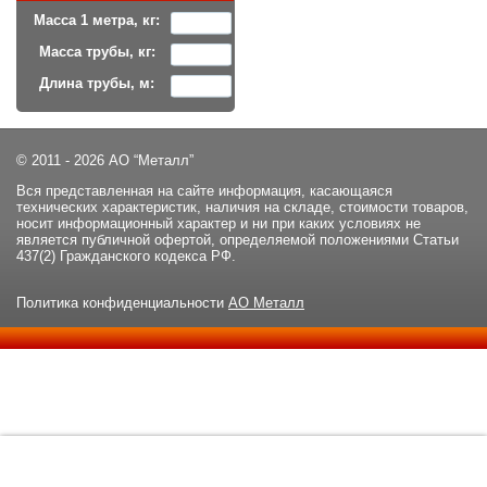
Масса 1 метра, кг:
Масса трубы, кг:
Длина трубы, м:
© 2011 - 2026 АО “Металл”
Вся представленная на сайте информация, касающаяся
технических характеристик, наличия на складе, стоимости товаров,
носит информационный характер и ни при каких условиях не
является публичной офертой, определяемой положениями Статьи
437(2) Гражданского кодекса РФ.
Политика конфиденциальности
АО Металл
Данный сайт использует файлы cookie и прочие похожие
ОК
технологии. В том числе, мы обрабатываем Ваш IP-адрес для
определения региона местоположения. Используя данный сайт,