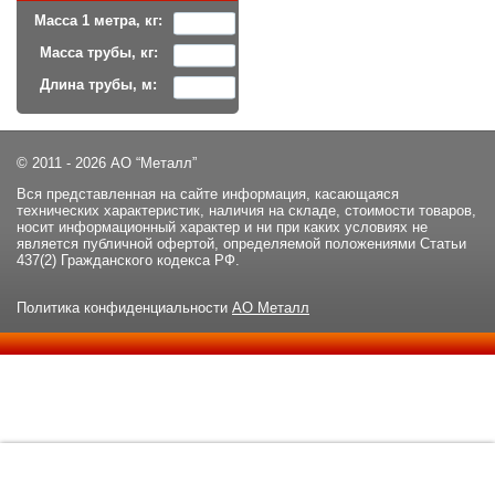
Масса 1 метра, кг:
Масса трубы, кг:
Длина трубы, м:
© 2011 - 2026 АО “Металл”
Вся представленная на сайте информация, касающаяся
технических характеристик, наличия на складе, стоимости товаров,
носит информационный характер и ни при каких условиях не
является публичной офертой, определяемой положениями Статьи
437(2) Гражданского кодекса РФ.
Политика конфиденциальности
АО Металл
Данный сайт использует файлы cookie и прочие похожие
ОК
технологии. В том числе, мы обрабатываем Ваш IP-адрес для
определения региона местоположения. Используя данный сайт,