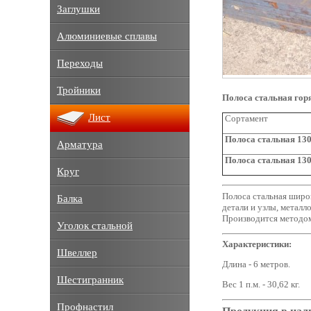
Заглушки
Алюминиевые сплавы
Переходы
Тройники
Полоса стальная гор
Лист
Сортамент
Полоса стальная 130
Арматура
Полоса стальная 130
Круг
Полоса стальная широк
Балка
детали и узлы, металл
Производится методом
Уголок стальной
Характеристики:
Швеллер
Длина - 6 метров.
Шестигранник
Вес 1 п.м. - 30,62 кг.
Профнастил