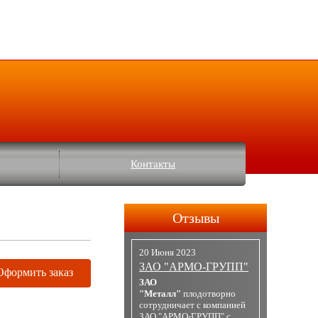
Контакты
Отзывы
20 Июня 2023
ЗАО "АРМО-ГРУПП"
Оформить заказ
ЗАО
"Металл"
плодотворно
сотрудничает с компанией
ЗАО "АРМО-ГРУПП" с