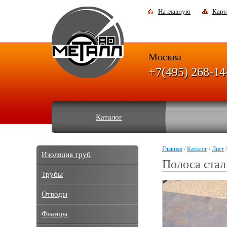
На главную
Карт
Москва
+7(495) 268-14
Каталог
Главная
/
Каталог
/
Лист
/
Изоляция труб
Полоса стал
Трубы
Отводы
Фланцы