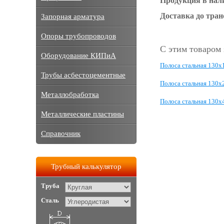
Продукция в нал
Доставка до тра
Запорная арматура
Опоры трубопроводов
С этим товаром
Оборудование КИПиА
Полоса стальная 130x
Трубы асбестоцементные
Полоса стальная 130x
Металлобработка
Полоса стальная 130x
Металлические пластины
Справочник
Трубный калькулятор
Труба
Сталь