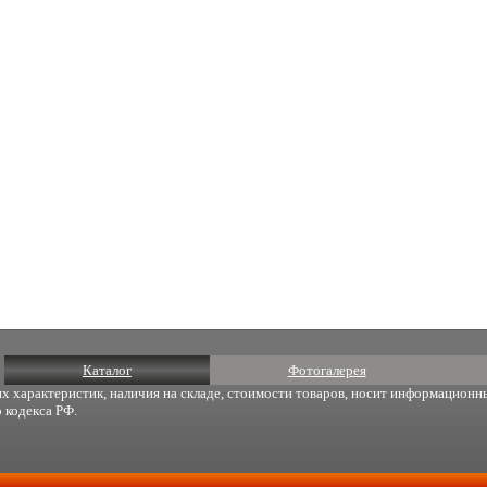
Каталог
Фотогалерея
х характеристик, наличия на складе, стоимости товаров, носит информационны
 кодекса РФ.