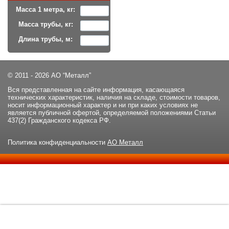
Масса 1 метра, кг:
Масса трубы, кг:
Длина трубы, м:
© 2011 - 2026 АО “Металл”
Вся представленная на сайте информация, касающаяся
технических характеристик, наличия на складе, стоимости товаров,
носит информационный характер и ни при каких условиях не
является публичной офертой, определяемой положениями Статьи
437(2) Гражданского кодекса РФ.
Политика конфиденциальности
АО Металл
Данный сайт использует файлы cookie и прочие похожие
ОК
технологии. В том числе, мы обрабатываем Ваш IP-адрес для
определения региона местоположения. Используя данный сайт,