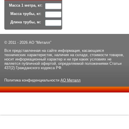
Масса 1 метра, кг:
Масса трубы, кг:
Длина трубы, м:
© 2011 - 2026 АО “Металл”
Вся представленная на сайте информация, касающаяся
технических характеристик, наличия на складе, стоимости товаров,
носит информационный характер и ни при каких условиях не
является публичной офертой, определяемой положениями Статьи
437(2) Гражданского кодекса РФ.
Политика конфиденциальности
АО Металл
Данный сайт использует файлы cookie и прочие похожие
ОК
технологии. В том числе, мы обрабатываем Ваш IP-адрес для
определения региона местоположения. Используя данный сайт,