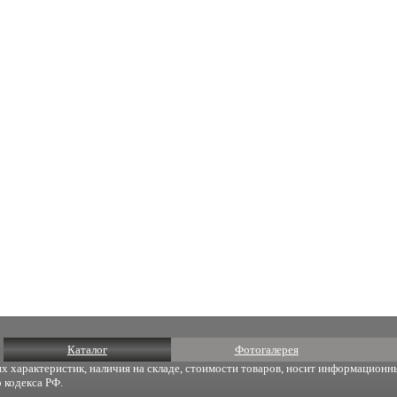
Каталог
Фотогалерея
х характеристик, наличия на складе, стоимости товаров, носит информационны
 кодекса РФ.