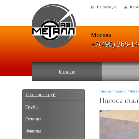
На главную
Карт
Москва
+7(495) 268-14
Каталог
Главная
/
Каталог
/
Лист
/
Изоляция труб
Полоса стал
Трубы
Отводы
Фланцы