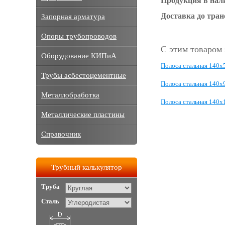
Продукция в нал
Доставка до тра
Запорная арматура
Опоры трубопроводов
С этим товаром
Оборудование КИПиА
Полоса стальная 140x
Трубы асбестоцементные
Полоса стальная 140x
Металлобработка
Полоса стальная 140x
Металлические пластины
Справочник
Трубный калькулятор
Труба
Сталь