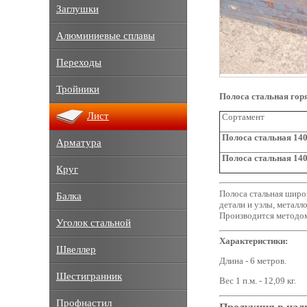
Заглушки
Алюминиевые сплавы
Переходы
Тройники
Полоса стальная гор
Лист
Сортамент
Полоса стальная 140
Арматура
Полоса стальная 140
Круг
Полоса стальная широк
Балка
детали и узлы, металл
Производится методом
Уголок стальной
Характеристики:
Швеллер
Длина - 6 метров.
Шестигранник
Вес 1 п.м. - 12,09 кг.
Профнастил