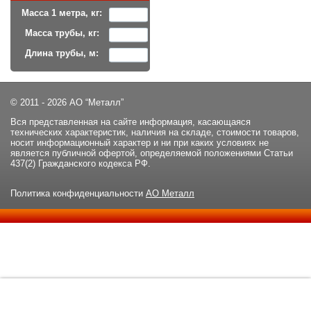
Масса 1 метра, кг:
Масса трубы, кг:
Длина трубы, м:
© 2011 - 2026 АО “Металл”
Вся представленная на сайте информация, касающаяся
технических характеристик, наличия на складе, стоимости товаров,
носит информационный характер и ни при каких условиях не
является публичной офертой, определяемой положениями Статьи
437(2) Гражданского кодекса РФ.
Политика конфиденциальности
АО Металл
Данный сайт использует файлы cookie и прочие похожие
ОК
технологии. В том числе, мы обрабатываем Ваш IP-адрес для
определения региона местоположения. Используя данный сайт,