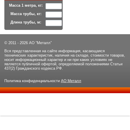
Масса 1 метра, кг:
Масса трубы, кг:
Длина трубы, м:
© 2011 - 2026 АО “Металл”
Вся представленная на сайте информация, касающаяся
технических характеристик, наличия на складе, стоимости товаров,
носит информационный характер и ни при каких условиях не
является публичной офертой, определяемой положениями Статьи
437(2) Гражданского кодекса РФ.
Политика конфиденциальности
АО Металл
Данный сайт использует файлы cookie и прочие похожие
ОК
технологии. В том числе, мы обрабатываем Ваш IP-адрес для
определения региона местоположения. Используя данный сайт,