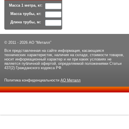
Масса 1 метра, кг:
Масса трубы, кг:
Длина трубы, м:
© 2011 - 2026 АО “Металл”
Вся представленная на сайте информация, касающаяся
технических характеристик, наличия на складе, стоимости товаров,
носит информационный характер и ни при каких условиях не
является публичной офертой, определяемой положениями Статьи
437(2) Гражданского кодекса РФ.
Политика конфиденциальности
АО Металл
Данный сайт использует файлы cookie и прочие похожие
ОК
технологии. В том числе, мы обрабатываем Ваш IP-адрес для
определения региона местоположения. Используя данный сайт,