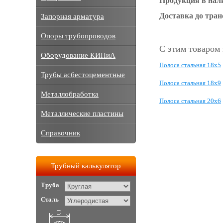
Продукция в нал
Доставка до тра
Запорная арматура
Опоры трубопроводов
С этим товаром
Оборудование КИПиА
Полоса стальная 18х5
Трубы асбестоцементные
Полоса стальная 18х9
Металлобработка
Полоса стальная 20х6
Металлические пластины
Справочник
Трубный калькулятор
Труба
Сталь