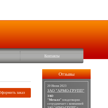
Контакты
Отзывы
20 Июня 2023
ЗАО "АРМО-ГРУПП"
Оформить заказ
ЗАО
"Металл"
плодотворно
сотрудничает с компанией
ЗАО "АРМО-ГРУПП" с