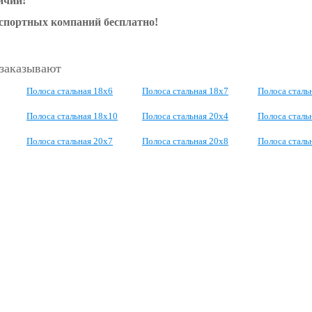
ичии!
нспортных компаний бесплатно!
 заказывают
Полоса стальная 18х6
Полоса стальная 18х7
Полоса сталь
Полоса стальная 18х10
Полоса стальная 20х4
Полоса сталь
Полоса стальная 20х7
Полоса стальная 20х8
Полоса сталь