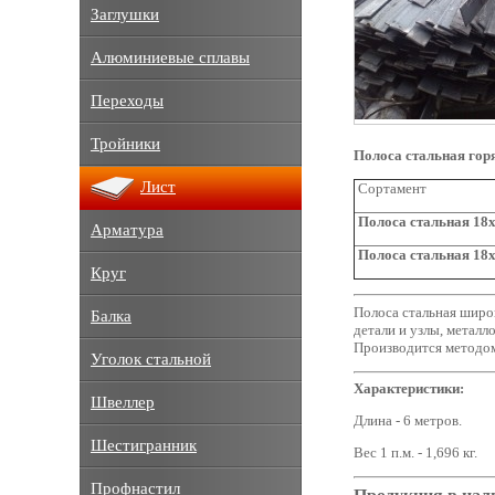
Заглушки
Алюминиевые сплавы
Переходы
Тройники
Полоса стальная гор
Лист
Сортамент
Полоса стальная 18х
Арматура
Полоса стальная 18х
Круг
Полоса стальная широк
Балка
детали и узлы, металл
Производится методом
Уголок стальной
Характеристики:
Швеллер
Длина - 6 метров.
Шестигранник
Вес 1 п.м. - 1,696 кг.
Профнастил