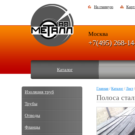
На главную
Карт
Москва
+7(495) 268-14
Каталог
Главная
/
Каталог
/
Лист
/
Изоляция труб
Полоса стал
Трубы
Отводы
Фланцы