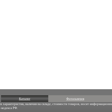
Каталог
Фотогалерея
х характеристик, наличия на складе, стоимости товаров, носит информационны
 кодекса РФ.