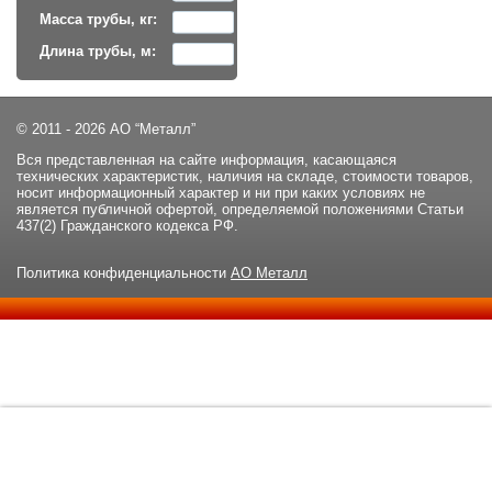
Масса трубы, кг:
Длина трубы, м:
© 2011 - 2026 АО “Металл”
Вся представленная на сайте информация, касающаяся
технических характеристик, наличия на складе, стоимости товаров,
носит информационный характер и ни при каких условиях не
является публичной офертой, определяемой положениями Статьи
437(2) Гражданского кодекса РФ.
Политика конфиденциальности
АО Металл
Данный сайт использует файлы cookie и прочие похожие
ОК
технологии. В том числе, мы обрабатываем Ваш IP-адрес для
определения региона местоположения. Используя данный сайт,
вы подтверждаете свое согласие с
политикой
конфиденциальности
сайта.