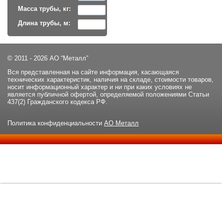
Масса трубы, кг:
Длина трубы, м:
© 2011 - 2026 АО “Металл”
Вся представленная на сайте информация, касающаяся
технических характеристик, наличия на складе, стоимости товаров,
носит информационный характер и ни при каких условиях не
является публичной офертой, определяемой положениями Статьи
437(2) Гражданского кодекса РФ.
Политика конфиденциальности
АО Металл
Данный сайт использует файлы cookie и прочие похожие
ОК
технологии. В том числе, мы обрабатываем Ваш IP-адрес для
определения региона местоположения. Используя данный сайт,
вы подтверждаете свое согласие с
политикой
конфиденциальности
сайта.