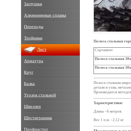
Заглушки
Алюминиевые сплавы
Переходы
Тройники
Полоса стальная гор
Лист
Сортамент
Полоса стальная 30x
Арматура
Полоса стальная 30x
Круг
Полоса стальная широк
Балка
детали и узлы, металл
Производится методом
Уголок стальной
Характеристики:
Швеллер
Длина - 6 метров.
Шестигранник
Вес 1 п.м. - 2,12 кг.
Профнастил