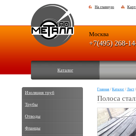
На главную
Карт
Москва
+7(495) 268-14
Каталог
Главная
/
Каталог
/
Лист
/
Изоляция труб
Полоса стал
Трубы
Отводы
Фланцы