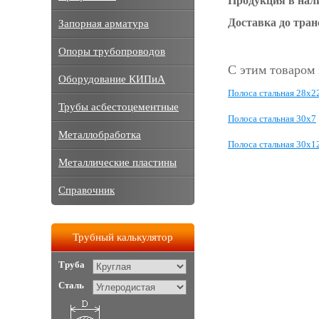
Продукция в нал
Доставка до тра
Запорная арматура
Опоры трубопроводов
С этим товаром
Оборудование КИПиА
Полоса стальная 28x2
Трубы асбестоцементные
Полоса стальная 30x7
Металлобработка
Полоса стальная 30x1
Металлические пластины
Справочник
Трубный калькулятор
Труба
Сталь