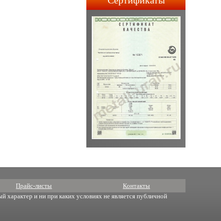
Сертификаты
строительства АПЛ 4-го и
5-го поколений.
Прайс-листы
Контакты
й характер и ни при каких условиях не является публичной