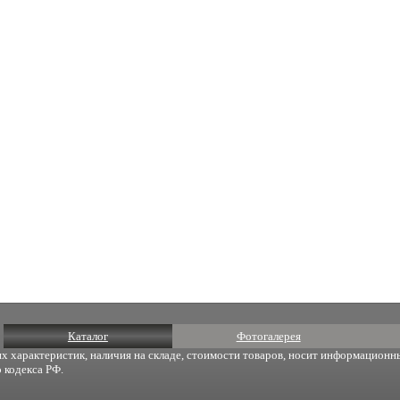
Каталог
Фотогалерея
х характеристик, наличия на складе, стоимости товаров, носит информационны
 кодекса РФ.