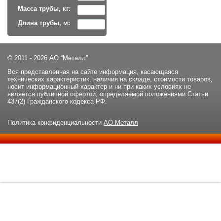
Масса трубы, кг:
Длина трубы, м:
© 2011 - 2026 АО “Металл”
Вся представленная на сайте информация, касающаяся
технических характеристик, наличия на складе, стоимости товаров,
носит информационный характер и ни при каких условиях не
является публичной офертой, определяемой положениями Статьи
437(2) Гражданского кодекса РФ.
Политика конфиденциальности
АО Металл
Данный сайт использует файлы cookie и прочие похожие
ОК
технологии. В том числе, мы обрабатываем Ваш IP-адрес для
определения региона местоположения. Используя данный сайт,
вы подтверждаете свое согласие с
политикой
конфиденциальности
сайта.