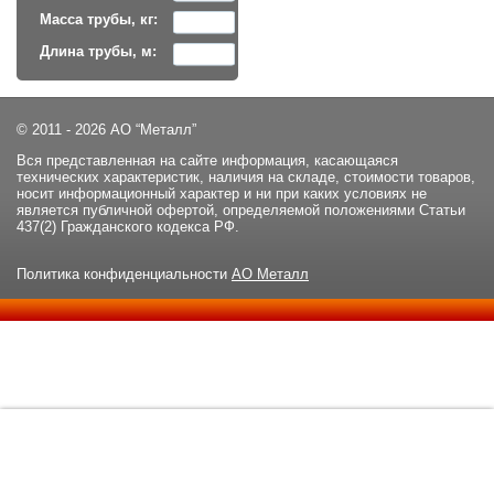
Масса трубы, кг:
Длина трубы, м:
© 2011 - 2026 АО “Металл”
Вся представленная на сайте информация, касающаяся
технических характеристик, наличия на складе, стоимости товаров,
носит информационный характер и ни при каких условиях не
является публичной офертой, определяемой положениями Статьи
437(2) Гражданского кодекса РФ.
Политика конфиденциальности
АО Металл
Данный сайт использует файлы cookie и прочие похожие
ОК
технологии. В том числе, мы обрабатываем Ваш IP-адрес для
определения региона местоположения. Используя данный сайт,
вы подтверждаете свое согласие с
политикой
конфиденциальности
сайта.