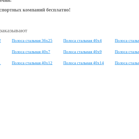
ичии!
нспортных компаний бесплатно!
 заказывают
2
Полоса стальная 36x25
Полоса стальная 40x4
Полоса сталь
Полоса стальная 40x7
Полоса стальная 40x9
Полоса сталь
1
Полоса стальная 40x12
Полоса стальная 40x14
Полоса сталь