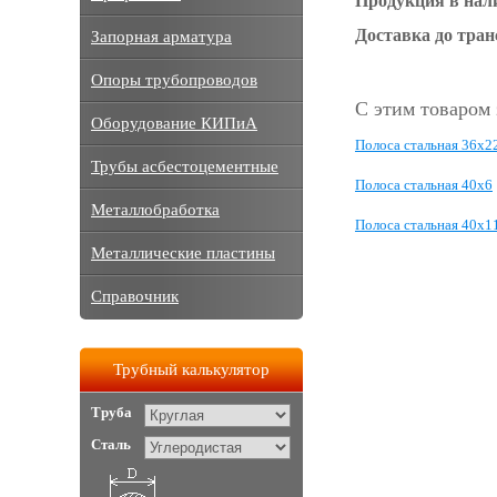
Продукция в нал
Доставка до тра
Запорная арматура
Опоры трубопроводов
С этим товаром
Оборудование КИПиА
Полоса стальная 36x2
Трубы асбестоцементные
Полоса стальная 40x6
Металлобработка
Полоса стальная 40x1
Металлические пластины
Справочник
Трубный калькулятор
Труба
Сталь