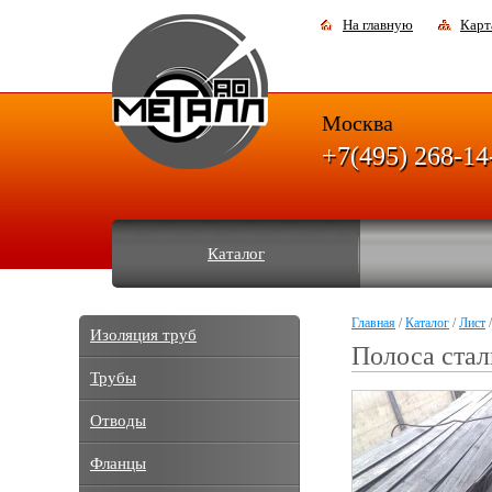
На главную
Карт
Москва
+7(495) 268-14
Каталог
Главная
/
Каталог
/
Лист
/
Изоляция труб
Полоса стал
Трубы
Отводы
Фланцы