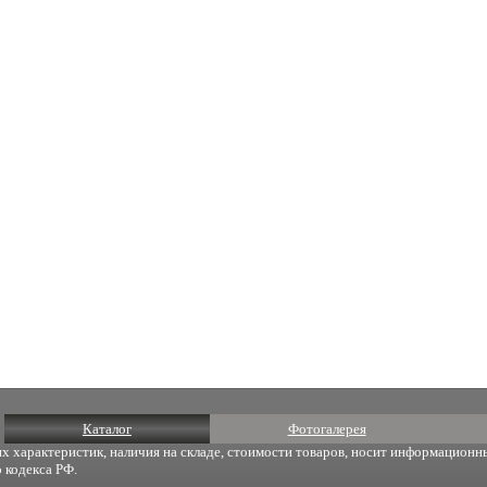
Каталог
Фотогалерея
х характеристик, наличия на складе, стоимости товаров, носит информационны
 кодекса РФ.