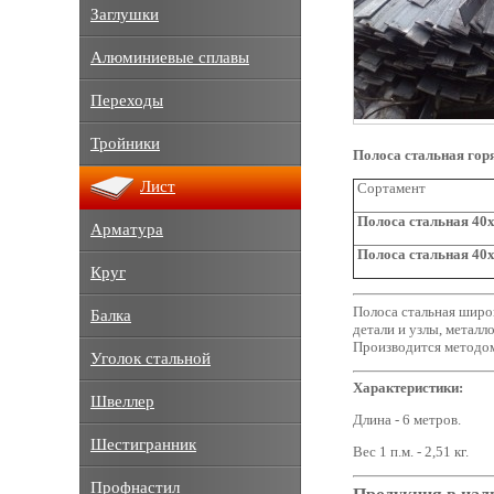
Заглушки
Алюминиевые сплавы
Переходы
Тройники
Полоса стальная гор
Лист
Сортамент
Полоса стальная 40x
Арматура
Полоса стальная 40x
Круг
Полоса стальная широк
Балка
детали и узлы, металл
Производится методом
Уголок стальной
Характеристики:
Швеллер
Длина - 6 метров.
Шестигранник
Вес 1 п.м. - 2,51 кг.
Профнастил