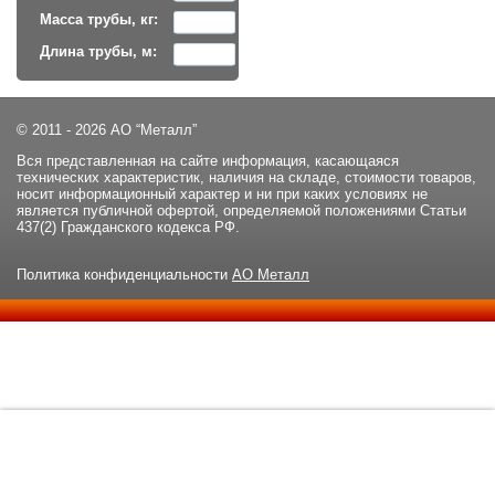
Масса трубы, кг:
Длина трубы, м:
© 2011 - 2026 АО “Металл”
Вся представленная на сайте информация, касающаяся
технических характеристик, наличия на складе, стоимости товаров,
носит информационный характер и ни при каких условиях не
является публичной офертой, определяемой положениями Статьи
437(2) Гражданского кодекса РФ.
Политика конфиденциальности
АО Металл
Данный сайт использует файлы cookie и прочие похожие
ОК
технологии. В том числе, мы обрабатываем Ваш IP-адрес для
определения региона местоположения. Используя данный сайт,
вы подтверждаете свое согласие с
политикой
конфиденциальности
сайта.