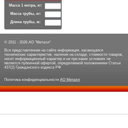
Масса 1 метра, кг:
Масса трубы, кг:
Длина трубы, м:
© 2011 - 2026 АО “Металл”
Вся представленная на сайте информация, касающаяся
технических характеристик, наличия на складе, стоимости товаров,
носит информационный характер и ни при каких условиях не
является публичной офертой, определяемой положениями Статьи
437(2) Гражданского кодекса РФ.
Политика конфиденциальности
АО Металл
Данный сайт использует файлы cookie и прочие похожие
ОК
технологии. В том числе, мы обрабатываем Ваш IP-адрес для
определения региона местоположения. Используя данный сайт,