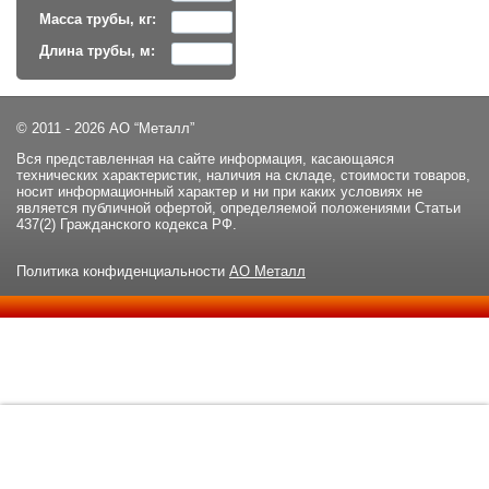
Масса трубы, кг:
Длина трубы, м:
© 2011 - 2026 АО “Металл”
Вся представленная на сайте информация, касающаяся
технических характеристик, наличия на складе, стоимости товаров,
носит информационный характер и ни при каких условиях не
является публичной офертой, определяемой положениями Статьи
437(2) Гражданского кодекса РФ.
Политика конфиденциальности
АО Металл
Данный сайт использует файлы cookie и прочие похожие
ОК
технологии. В том числе, мы обрабатываем Ваш IP-адрес для
определения региона местоположения. Используя данный сайт,
вы подтверждаете свое согласие с
политикой
конфиденциальности
сайта.