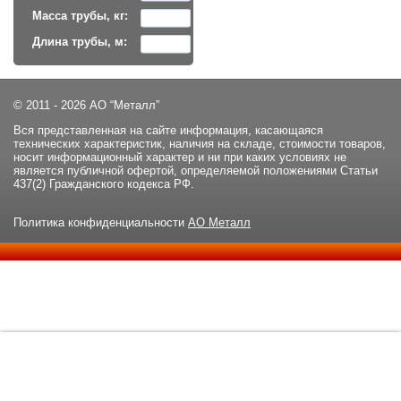
Масса трубы, кг:
Длина трубы, м:
© 2011 - 2026 АО “Металл”
Вся представленная на сайте информация, касающаяся
технических характеристик, наличия на складе, стоимости товаров,
носит информационный характер и ни при каких условиях не
является публичной офертой, определяемой положениями Статьи
437(2) Гражданского кодекса РФ.
Политика конфиденциальности
АО Металл
Данный сайт использует файлы cookie и прочие похожие
ОК
технологии. В том числе, мы обрабатываем Ваш IP-адрес для
определения региона местоположения. Используя данный сайт,
вы подтверждаете свое согласие с
политикой
конфиденциальности
сайта.