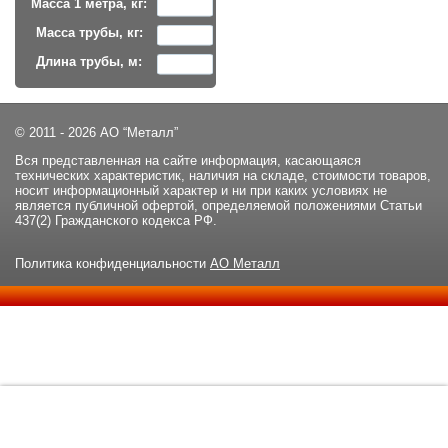
Масса 1 метра, кг:
Масса трубы, кг:
Длина трубы, м:
© 2011 - 2026 АО “Металл”
Вся представленная на сайте информация, касающаяся
технических характеристик, наличия на складе, стоимости товаров,
носит информационный характер и ни при каких условиях не
является публичной офертой, определяемой положениями Статьи
437(2) Гражданского кодекса РФ.
Политика конфиденциальности
АО Металл
Данный сайт использует файлы cookie и прочие похожие
ОК
технологии. В том числе, мы обрабатываем Ваш IP-адрес для
определения региона местоположения. Используя данный сайт,
вы подтверждаете свое согласие с
политикой