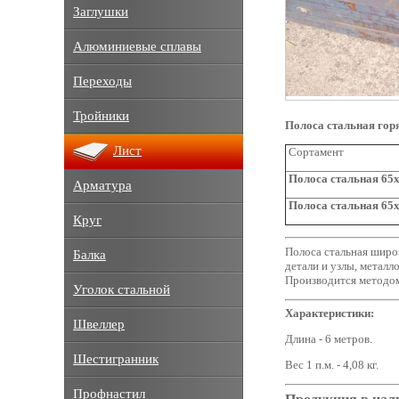
Заглушки
Алюминиевые сплавы
Переходы
Тройники
Полоса стальная гор
Лист
Сортамент
Полоса стальная 65x
Арматура
Полоса стальная 65x
Круг
Полоса стальная широк
Балка
детали и узлы, металл
Производится методом
Уголок стальной
Характеристики:
Швеллер
Длина - 6 метров.
Шестигранник
Вес 1 п.м. - 4,08 кг.
Профнастил