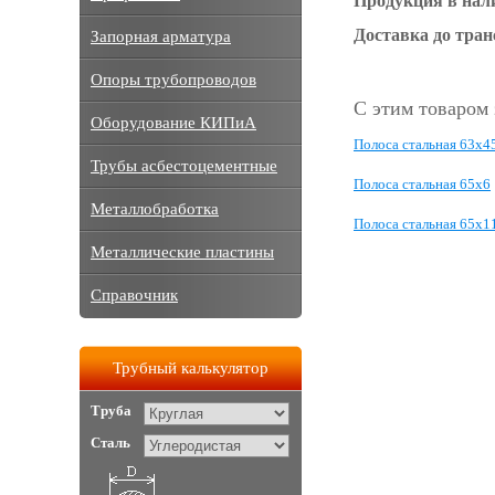
Продукция в нал
Доставка до тра
Запорная арматура
Опоры трубопроводов
С этим товаром
Оборудование КИПиА
Полоса стальная 63x4
Трубы асбестоцементные
Полоса стальная 65x6
Металлобработка
Полоса стальная 65x1
Металлические пластины
Справочник
Трубный калькулятор
Труба
Сталь