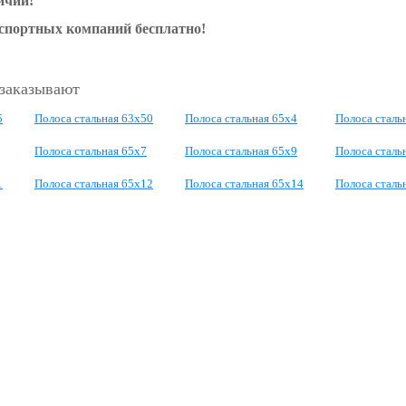
ичии!
нспортных компаний бесплатно!
 заказывают
5
Полоса стальная 63x50
Полоса стальная 65x4
Полоса сталь
Полоса стальная 65x7
Полоса стальная 65x9
Полоса сталь
1
Полоса стальная 65x12
Полоса стальная 65x14
Полоса сталь