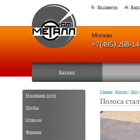
На главную
Карт
Москва
+7(495) 268-14
Каталог
Главная
/
Каталог
/
Лист
/
Изоляция труб
Полоса стал
Трубы
Отводы
Фланцы