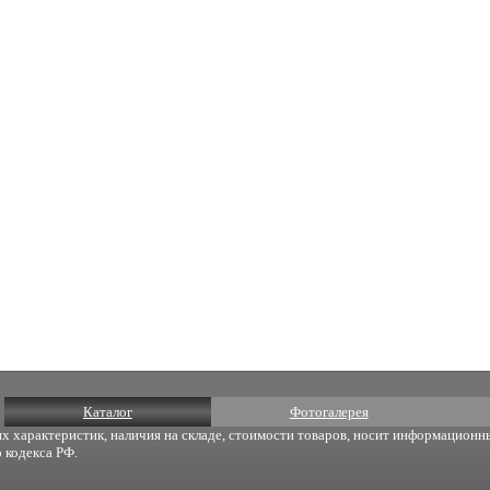
Каталог
Фотогалерея
х характеристик, наличия на складе, стоимости товаров, носит информационны
 кодекса РФ.