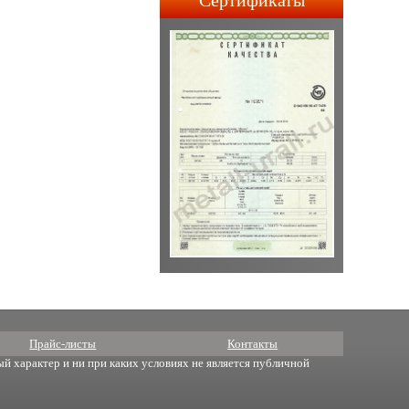
Сертификаты
строительства АПЛ 4-го и
5-го поколений.
Прайс-листы
Контакты
й характер и ни при каких условиях не является публичной