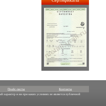
Сертификаты
строительства АПЛ 4-го и
5-го поколений.
Прайс-листы
Контакты
й характер и ни при каких условиях не является публичной