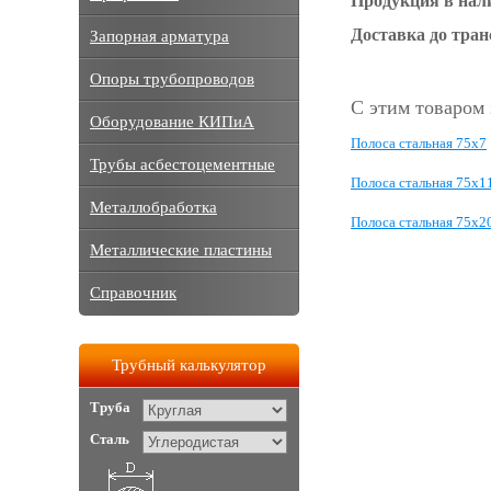
Продукция в нал
Доставка до тра
Запорная арматура
Опоры трубопроводов
С этим товаром
Оборудование КИПиА
Полоса стальная 75x7
Трубы асбестоцементные
Полоса стальная 75x1
Металлобработка
Полоса стальная 75x2
Металлические пластины
Справочник
Трубный калькулятор
Труба
Сталь