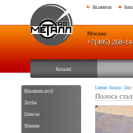
На главную
Карт
Москва
+7(495) 268-14
Каталог
Главная
/
Каталог
/
Лист
/
Изоляция труб
Полоса стал
Трубы
Отводы
Фланцы