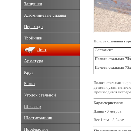
Заглушки
Алюминиевые сплавы
Переходы
Тройники
Полоса стальная гор
Лист
Сортамент
Полоса стальная
75x
Арматура
Полоса стальная 75
Круг
Полоса стальная широк
Балка
детали и узлы, металл
Производится методом
Уголок стальной
Характеристики:
Швеллер
Длина - 6 метров.
Шестигранник
Вес 1 п.м. - 8,24 кг.
Профнастил