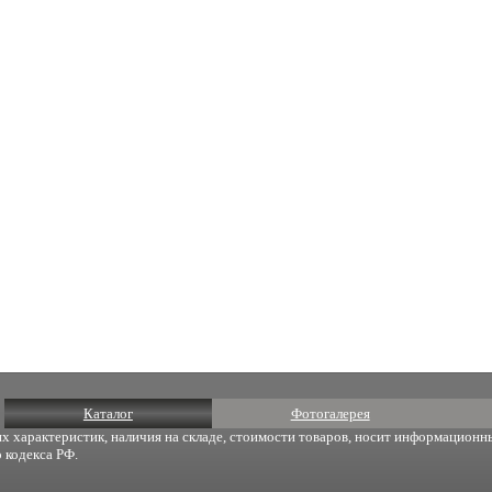
Каталог
Фотогалерея
х характеристик, наличия на складе, стоимости товаров, носит информационны
 кодекса РФ.