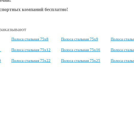
ичии!
нспортных компаний бесплатно!
 заказывают
Полоса стальная 75x8
Полоса стальная 75x9
Полоса сталь
1
Полоса стальная 75x12
Полоса стальная 75x16
Полоса сталь
0
Полоса стальная 75x22
Полоса стальная 75x25
Полоса сталь