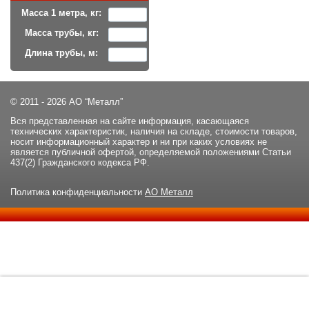
Масса 1 метра, кг:
Масса трубы, кг:
Длина трубы, м:
© 2011 - 2026 АО “Металл”
Вся представленная на сайте информация, касающаяся
технических характеристик, наличия на складе, стоимости товаров,
носит информационный характер и ни при каких условиях не
является публичной офертой, определяемой положениями Статьи
437(2) Гражданского кодекса РФ.
Политика конфиденциальности
АО Металл
Данный сайт использует файлы cookie и прочие похожие
ОК
технологии. В том числе, мы обрабатываем Ваш IP-адрес для
определения региона местоположения. Используя данный сайт,