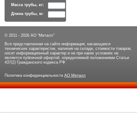
Масса трубы, кг:
Длина трубы, м:
© 2011 - 2026 АО “Металл”
Вся представленная на сайте информация, касающаяся
технических характеристик, наличия на складе, стоимости товаров,
носит информационный характер и ни при каких условиях не
является публичной офертой, определяемой положениями Статьи
437(2) Гражданского кодекса РФ.
Политика конфиденциальности
АО Металл
Данный сайт использует файлы cookie и прочие похожие
ОК
технологии. В том числе, мы обрабатываем Ваш IP-адрес для
определения региона местоположения. Используя данный сайт,
вы подтверждаете свое согласие с
политикой
конфиденциальности
сайта.