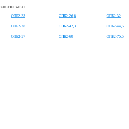
 заказывают
ОПБ2-23
ОПБ2-26,8
ОПБ2-32
ОПБ2-38
ОПБ2-42,3
ОПБ2-44,5
ОПБ2-57
ОПБ2-60
ОПБ2-75,5