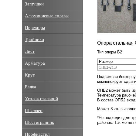
Заглушки
Алюминиевые сплавы
Переходы
Тройники
Опора стальная 
Лист
Тип опоры Б2
Размер
Арматура
ОПБ2-21,3
Круг
Подвижная бескорпус
компенсирует сдвиги
Балка
ОПБ2 может быть изг
Температура рабочей
Уголок стальной
В состав ОПБ2 входя
Может быть выполнен
Швеллер
*Не подходит для тр
Шестигранник
районах. Так же не 
Профнастил