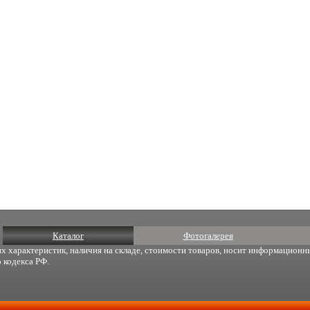
Каталог
Фотогалерея
х характеристик, наличия на складе, стоимости товаров, носит информационны
 кодекса РФ.