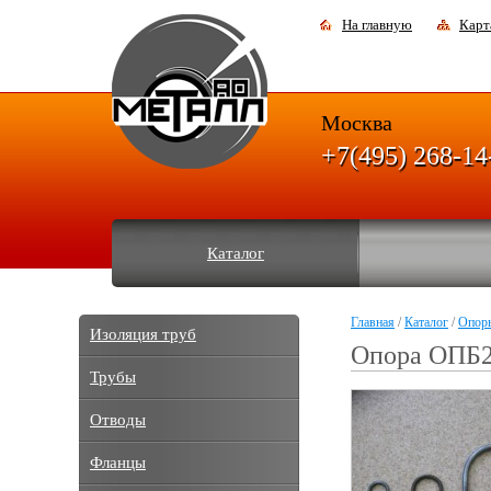
На главную
Карт
Москва
+7(495) 268-14
Каталог
Главная
/
Каталог
/
Опор
Изоляция труб
Опора ОПБ2
Трубы
Отводы
Фланцы