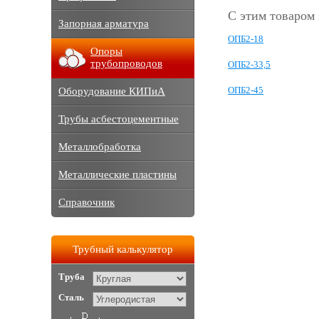
С этим товаром
Запорная арматура
ОПБ2-18
Опоры
трубопроводов
ОПБ2-33,5
ОПБ2-45
Оборудование КИПиА
Трубы асбестоцементные
Металлобработка
Металлические пластины
Справочник
Трубный калькулятор
Труба
Сталь