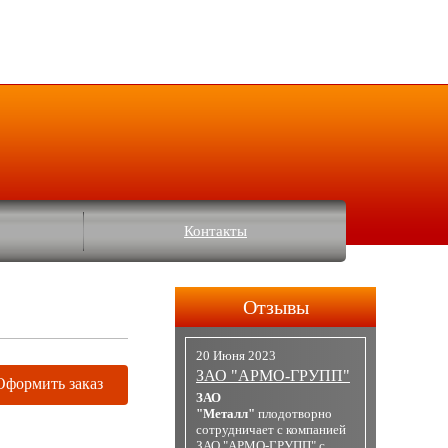
Контакты
Отзывы
20 Июня 2023
ЗАО "АРМО-ГРУПП"
Оформить заказ
ЗАО
"Металл"
плодотворно
сотрудничает с компанией
ЗАО "АРМО-ГРУПП" с