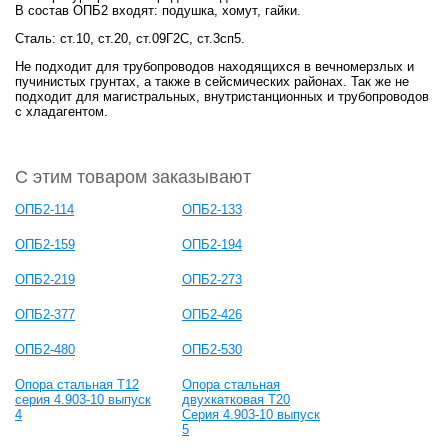
В состав ОПБ2 входят: подушка, хомут, гайки.
Сталь: ст.10, ст.20, ст.09Г2С, ст.3сп5.
Не подходит для трубопроводов находящихся в вечномерзлых и
пучинистых грунтах, а также в сейсмических районах. Так же не
подходит для магистральных, внутристанционных и трубопроводов
с хладагентом.
С этим товаром заказывают
ОПБ2-114
ОПБ2-133
ОПБ2-159
ОПБ2-194
ОПБ2-219
ОПБ2-273
ОПБ2-377
ОПБ2-426
ОПБ2-480
ОПБ2-530
Опора стальная Т12
Опора стальная
серия 4.903-10 выпуск
двухкатковая Т20
4
Серия 4.903-10 выпуск
5