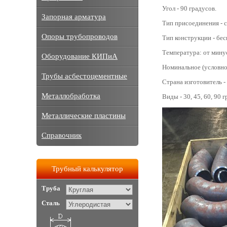
Угол - 90 градусов.
Запорная арматура
Тип присоединения - с
Опоры трубопроводов
Тип конструкции - бе
Температура: от мину
Оборудование КИПиА
Номинальное (условное
Трубы асбестоцементные
Страна изготовитель -
Металлобработка
Виды - 30, 45, 60, 90 
Металлические пластины
Справочник
Трубный калькулятор
Труба
Сталь