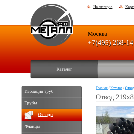
На главную
Карт
Москва
+7(495) 268-14
Каталог
Главная
/
Каталог
/
Отво
Изоляция труб
Отвод 219х8
Трубы
Отводы
Фланцы