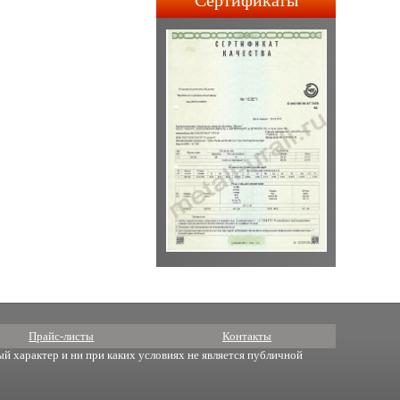
Сертификаты
строительства АПЛ 4-го и
5-го поколений.
Прайс-листы
Контакты
й характер и ни при каких условиях не является публичной