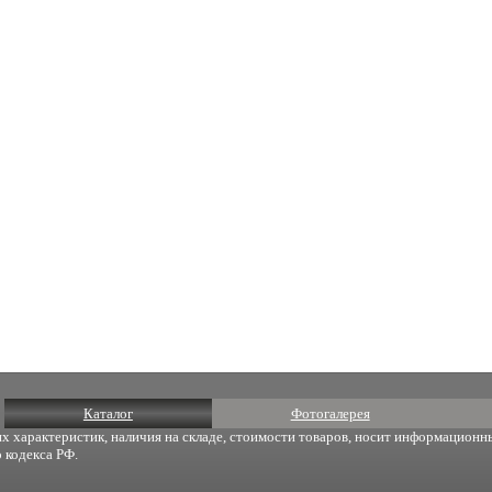
Каталог
Фотогалерея
х характеристик, наличия на складе, стоимости товаров, носит информационны
 кодекса РФ.