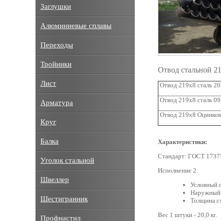
Заглушки
Алюминиевые сплавы
Переходы
Тройники
Отвод стальной 2
Лист
Отвод 219х8 сталь 20
Отвод 219х8 сталь 0
Арматура
Отвод 219х8 Оцинко
Круг
Балка
Характеристики:
Стандарт: ГОСТ 1737
Уголок стальной
Исполнение 2.
Швеллер
Условный 
Наружный 
Шестигранник
Толщина ст
Вес 1 штуки - 20,0 кг.
Профнастил